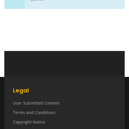
Legal
User Submitted Content
Terms and Conditions
Copyright Notice