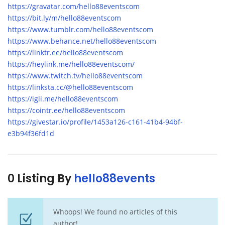
https://gravatar.com/hello88eventscom
https://bit.ly/m/hello88eventscom
https://www.tumblr.com/hello88eventscom
https://www.behance.net/hello88eventscom
https://linktr.ee/hello88eventscom
https://heylink.me/hello88eventscom/
https://www.twitch.tv/hello88eventscom
https://linksta.cc/@hello88eventscom
https://igli.me/hello88eventscom
https://cointr.ee/hello88eventscom
https://givestar.io/profile/1453a126-c161-41b4-94bf-
e3b94f36fd1d
0 Listing By
hello88events
Whoops! We found no articles of this
author!