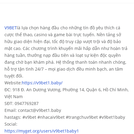
V9BET
là lựa chọn hàng đầu cho những tín đồ yêu thích cá
cược thể thao, casino và game bài trực tuyến. Nền tảng sở
hữu giao diện hiện đại, tốc độ truy cập vượt trội và độ bảo
mật cao. Các chương trình khuyến mãi hấp dẫn như hoàn trả
hàng tuần, thưởng nạp đầu tiên và loạt sự kiện độc quyền
đang chờ bạn khám phá. Hệ thống thanh toán nhanh chóng,
hỗ trợ tận tình 24/7 – mọi giao dịch đều minh bạch, an tâm
tuyệt đối.
Website:
https://v9bet1.baby/
ĐC: 918 Đ. An Dương Vương, Phường 14, Quận 6, Hồ Chí Minh,
Việt Nam
SĐT: 0947769287
Email: contact@v9bet1.baby
hastags: #v9bet #nhacaiv9bet #trangchuv9bet #v9bet1baby
Social:
https://myget.org/users/v9bet1baby1