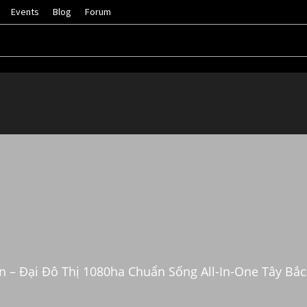
Events
Blog
Forum
 – Đại Đô Thị 1080ha Chuẩn Sống All-In-One Tây Bắc