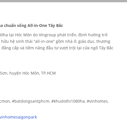
a chuẩn sống All-in-One Tây Bắc
80ha tại Hóc Môn do Vingroup phát triển, định hướng trở
 hữu hệ sinh thái “all-in-one” gồm nhà ở, giáo dục, thương
đẳng cấp và tiềm năng đầu tư vượt trội tại cửa ngõ Tây Bắc
i Sơn, huyện Hóc Môn, TP.HCM
ocmon, #batdongsantphcm, #khudothi1080ha, #vinhomes,
/vinhomesaigonpark