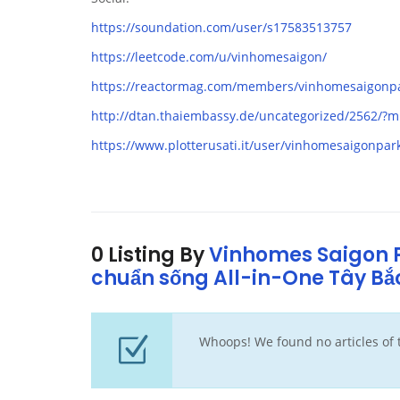
https://soundation.com/user/s17583513757
https://leetcode.com/u/vinhomesaigon/
https://reactormag.com/members/vinhomesaigonpar
http://dtan.thaiembassy.de/uncategorized/2562/?m
https://www.plotterusati.it/user/vinhomesaigonpar
0 Listing By
Vinhomes Saigon P
chuẩn sống All-in-One Tây Bắ
Whoops! We found no articles of t