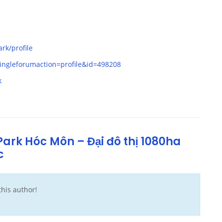
k/profile
ingleforumaction=profile&id=498208
k
ark Hóc Môn – Đại đô thị 1080ha
c
his author!