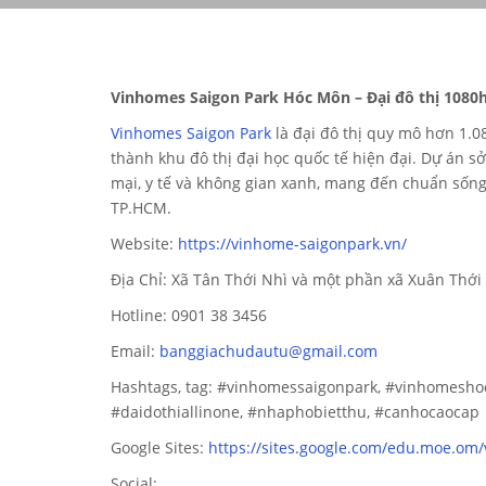
Vinhomes Saigon Park Hóc Môn – Đại đô thị 1080h
Vinhomes Saigon Park
là đại đô thị quy mô hơn 1.0
thành khu đô thị đại học quốc tế hiện đại. Dự án sở
mại, y tế và không gian xanh, mang đến chuẩn sống 
TP.HCM.
Website:
https://vinhome-saigonpark.vn/
Địa Chỉ: Xã Tân Thới Nhì và một phần xã Xuân Thớ
Hotline: 0901 38 3456
Email:
banggiachudautu@gmail.com
Hashtags, tag: #vinhomessaigonpark, #vinhomesh
#daidothiallinone, #nhaphobietthu, #canhocaocap
Google Sites:
https://sites.google.com/edu.moe.om
Social: