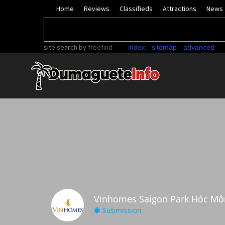
Home
Reviews
Classifieds
Attractions
News
site search
by
freefind
-
-
-
index
sitemap
advanced
Vinhomes Saigon Park Hóc Môn
Submission