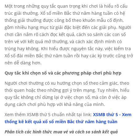
Một trong những quy tắc quan trọng khi chơi là hiểu rõ cấu
trúc giải thưởng. Xổ số miền Bắc thứ năm hàng tuần có hệ
thống giải thưởng được công bố theo khuôn mẫu cố định,
gồm nhiều hạng mục từ giải đặc biệt đến các giải phụ. Người
chơi cần nắm rõ cách đọc kết quả, cách so sánh các con số
trên vé với kết quả mở thưởng, và cách xác định mình có
trúng hay không. Khi hiểu được nguyên tắc này, việc kiểm tra
Xổ số đài miền Bắc thứ năm tuần rồi hay các kỳ trước cũng trở
nên dễ dàng hơn.
Quy tắc khi chọn số và các phương pháp chơi phù hợp
Người chơi thường có xu hướng chọn số theo cảm giác, theo
thói quen hoặc theo những gợi ý trên mạng. Tuy nhiên, hiểu
quy tắc không chỉ dừng lại ở việc chọn số, mà còn ở việc áp
dụng cách chơi phù hợp với khả năng của mình.
Xem thêm XSMB thứ 5 chuẩn nhất tại link:
XSMB thứ 5 - Xem
thống kê kết quả xổ số miền Bắc thứ năm hàng tuần
Phân tích các hình thức mua vé và cách so sánh kết quả