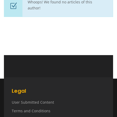
Whoops! We found no articles of this
author!
Legal
User Submitted Content
Terms and Conditions