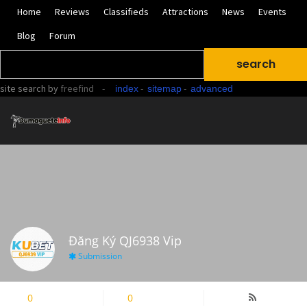
Home
Reviews
Classifieds
Attractions
News
Events
Blog
Forum
site search
by
freefind
-
-
-
index
sitemap
advanced
Đăng Ký QJ6938 Vip
Submission
0
Followers
0
Following