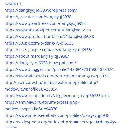
Iw/about
https://dangkyqj6938.wordpress.com/
https://gravatar.com/dangkyqj6938
https://www.pearltrees.com/dangkyqj6938
https://www.instapaper.com/p/dangkyqj6938
https://www.producthunt.com/@dangkyqj6938
https://500px.com/p/dang-ky-qj6938
https://sites.google.com/view/dang-ky-qj6938/
https://about.me/dang-ky-qj6938/
https://dang-ky-qj6938.blogspot.com/
https://www.blogger.com/profile/14788492315908077024
https://www.aicrowd.com/participants/dang-ky-qj6938
http://users.atw.hu/animalsexforum/profile.php?
mode=viewprofile&u=23354
https://www.deafvideo.tv/vlogger/dang-ky-qj6938?o=mv
https://amvnews.ru/forum/profile.php?
mode=viewprofile&u=94330
https://www.intensedebate.com/profiles/dangkyqj6938
https://volleypedia.org/index.php?qa=user&qa_1=dang-ky-